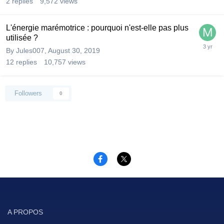
2
replies
9,572
views
L'énergie marémotrice : pourquoi n'est-elle pas plus
utilisée ?
By
Jules007
,
August 30, 2019
12
replies
10,757
views
Followers
0
A PROPOS