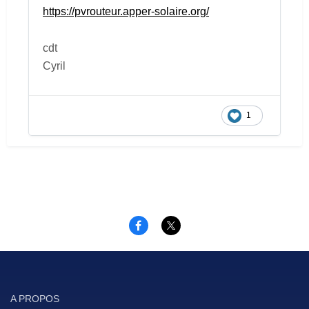
https://pvrouteur.apper-solaire.org/
cdt
Cyril
1
A PROPOS