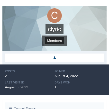
clyric
Members
POSTS
JOINED
2
August 4, 2022
LAST VISITED
DAYS WON
August 5, 2022
1
Content Type