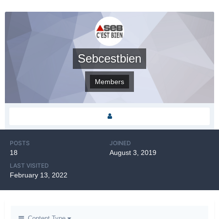
Sebcestbien
Members
POSTS
JOINED
18
August 3, 2019
LAST VISITED
February 13, 2022
Content Type