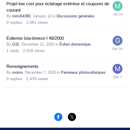
Projet low cost pour éclairage extérieur et coupures de
courant
By
mimi54380
,
January 14
in
Discussions générales
0
replies
2,081
views
Eolienne Ista-breeze I 48/2000
By
G32
,
December 12, 2025
in
Éolien domestique
1
reply
2,016
views
Renseignements
By
momo
,
December 7, 2025
in
Panneaux photovoltaïques
0
replies
1,439
views