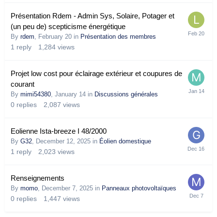
Présentation Rdem - Admin Sys, Solaire, Potager et
(un peu de) scepticisme énergétique
By
rdem
,
February 20
in
Présentation des membres
1
reply
1,284
views
Projet low cost pour éclairage extérieur et coupures de
courant
By
mimi54380
,
January 14
in
Discussions générales
0
replies
2,087
views
Eolienne Ista-breeze I 48/2000
By
G32
,
December 12, 2025
in
Éolien domestique
1
reply
2,023
views
Renseignements
By
momo
,
December 7, 2025
in
Panneaux photovoltaïques
0
replies
1,447
views