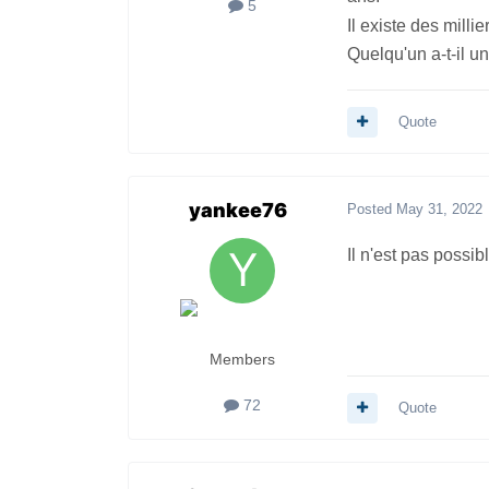
5
Il existe des milli
Quelqu'un a-t-il u
Quote
yankee76
Posted
May 31, 2022
Il n'est pas possi
Members
72
Quote