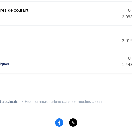
ures de courant
0
2,08
2,01
0
ïques
1,44
électricité
Pico ou micro turbine dans les moulins à eau