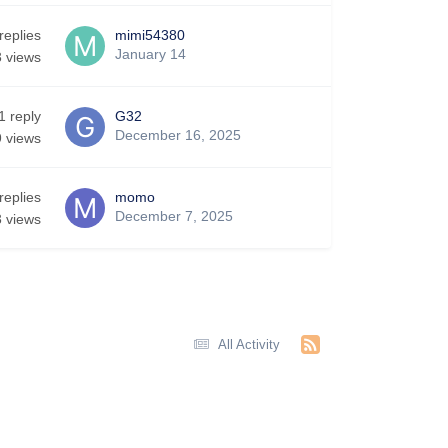
replies
mimi54380
January 14
3
views
1
reply
G32
December 16, 2025
9
views
replies
momo
December 7, 2025
3
views
All Activity