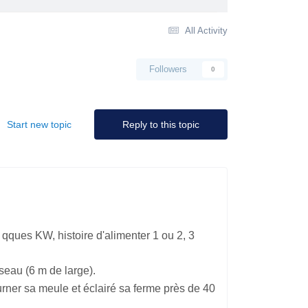
All Activity
Followers
0
Start new topic
Reply to this topic
 qques KW, histoire d'alimenter 1 ou 2, 3
sseau (6 m de large).
tourner sa meule et éclairé sa ferme près de 40