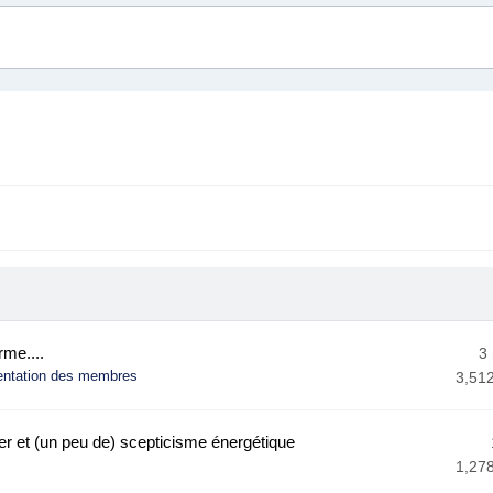
rme....
3
entation des membres
3,51
r et (un peu de) scepticisme énergétique
1,27