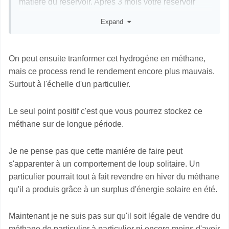
matière du réservoir. Après 3 mois votre réservoir
d'hydrogène sera vide.
Expand
En outre, vous allez perdre 50 à 60 % de votre
énergie dans les rendements des
conversions Electricité ==> H2 ==> Electricité.
On peut ensuite tranformer cet hydrogéne en méthane,
Sans compter le
risque d'explosion
.
mais ce process rend le rendement encore plus mauvais.
Surtout à l'échelle d'un particulier.
Je ne vois aucune solution ni même aucune utilité au
stockage intersaison domestique.
Le seul point positif c'est que vous pourrez stockez ce
Perso je n'adhère pas à l'idée de vouloir être
méthane sur de longue période.
complètement autonome en énergie, à moins de
vivre tout seul sur une île isolée.
Je ne pense pas que cette maniére de faire peut
Depuis 300.000 ans l'humanité s'est développée et a
s'apparenter à un comportement de loup solitaire. Un
évolué grâce à une caractéristique essentielle : la
particulier pourrait tout à fait revendre en hiver du méthane
solidarité. C'est en mettant en commun nos savoirs,
qu'il a produis grâce à un surplus d'énergie solaire en été.
nos compétences, nos forces et notre inventivité,
c'est en partageant les tâches, en créant des services
Maintenant je ne suis pas sur qu'il soit légale de vendre du
collectifs et des collectivités que notre société
méthane de particulier à particulier ni encore moins d'avoir