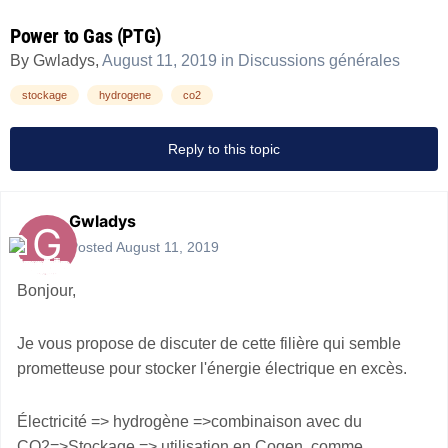
Power to Gas (PTG)
By
Gwladys
,
August 11, 2019
in
Discussions générales
stockage
hydrogene
co2
Reply to this topic
Gwladys
Posted
August 11, 2019
Bonjour,
Je vous propose de discuter de cette filière qui semble
prometteuse pour stocker l'énergie électrique en excès.
Électricité => hydrogène =>combinaison avec du
CO2=>Stockage => utilisation en Cogen, comme