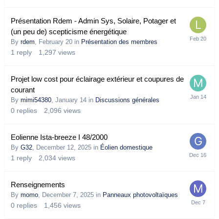
Présentation Rdem - Admin Sys, Solaire, Potager et
(un peu de) scepticisme énergétique
By
rdem
,
February 20
in
Présentation des membres
1
reply
1,297
views
Projet low cost pour éclairage extérieur et coupures de
courant
By
mimi54380
,
January 14
in
Discussions générales
0
replies
2,096
views
Eolienne Ista-breeze I 48/2000
By
G32
,
December 12, 2025
in
Éolien domestique
1
reply
2,034
views
Renseignements
By
momo
,
December 7, 2025
in
Panneaux photovoltaïques
0
replies
1,456
views