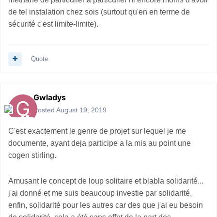
développée est devenue ce qu'elle est. Si nos
de tel instalation chez sois (surtout qu'en en terme de
ancêtres n'avaient pas développé la solidarité dans
sécurité c'est limite-limite).
leurs collectivités préhistoriques, nous vivrions
aujourd'hui comme des ours ou des loups solitaires.
Plutôt que de vouloir mettre une petite éolienne sur
Quote
mon toit, pour moi tout seul (na) tout en emmerdant
tout le voisinage avec le bruit, je préfère investir et
participer dans une coopérative citoyenne qui
Gwladys
construira et exploitera une grande éolienne de 3
Posted
August 19, 2019
MW beaucoup plus productive et rentable.
Idem pour le stockage intersaison : nos sociétés ont
C'est exactement le genre de projet sur lequel je me
créé et investi dans des réseaux électriques
documente, ayant deja participe a la mis au point une
performants, raccordés à des installations de
cogen stirling.
stockage performantes comme par exemple les
STEP qui sont au service de toute la société. Autant
Amusant le concept de loup solitaire et blabla solidarité...
les utiliser.
j'ai donné et me suis beaucoup investie par solidarité,
Pourquoi vouloir vivre en loup solitaire ?
enfin, solidarité pour les autres car des que j'ai eu besoin